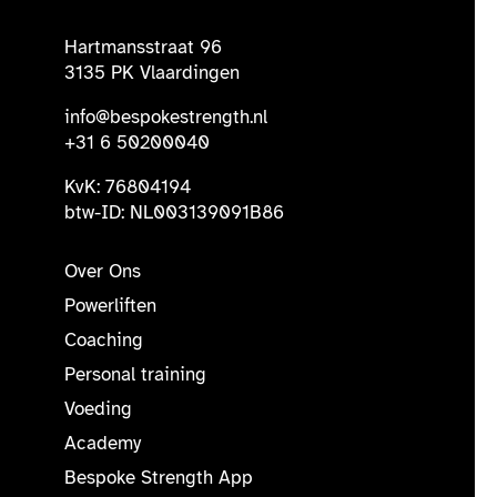
Hartmansstraat 96
3135 PK Vlaardingen
info@bespokestrength.nl
+31 6 50200040
KvK: 76804194
btw-ID: NL003139091B86
Over Ons
Powerliften
Coaching
Personal training
Voeding
Academy
Bespoke Strength App