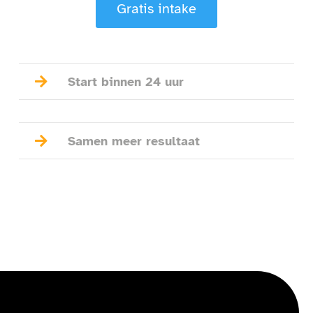
Gratis intake

Start binnen 24 uur

Samen meer resultaat