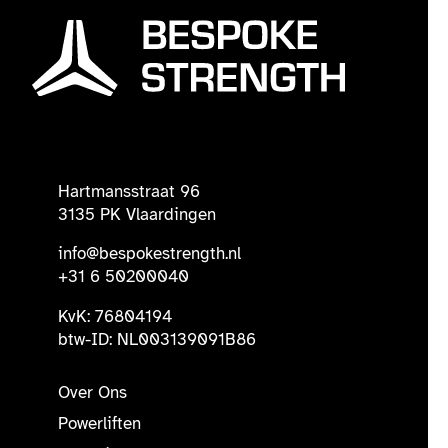
Hartmansstraat 96
3135 PK Vlaardingen
info@bespokestrength.nl
+31 6 50200040
KvK: 76804194
btw-ID: NL003139091B86
Over Ons
Powerliften