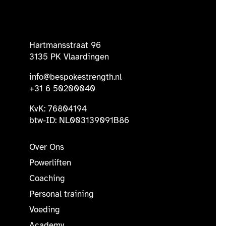
Hartmansstraat 96
3135 PK Vlaardingen
info@bespokestrength.nl
+31 6 50200040
KvK: 76804194
btw-ID: NL003139091B86
Over Ons
Powerliften
Coaching
Personal training
Voeding
Academy