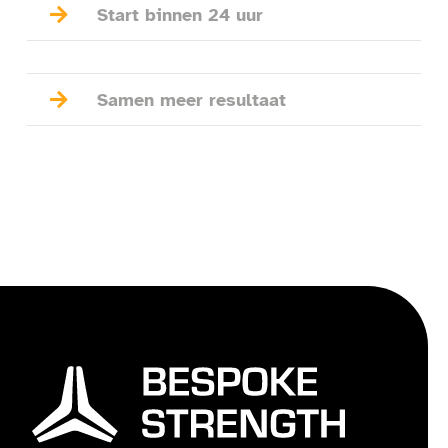

Start binnen 24 uur

Samen meer resultaat