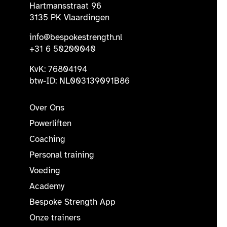
Hartmansstraat 96
3135 PK Vlaardingen
info@bespokestrength.nl
+31 6 50200040
KvK: 76804194
btw-ID: NL003139091B86
Over Ons
Powerliften
Coaching
Personal training
Voeding
Academy
Bespoke Strength App
Onze trainers