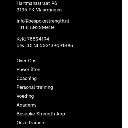
Hartmansstraat 96
3135 PK Vlaardingen
info@bespokestrength.nl
+31 6 50200040
KvK: 76804194
btw-ID: NL003139091B86
Over Ons
Powerliften
Coaching
Personal training
Voeding
Academy
Bespoke Strength App
Onze trainers