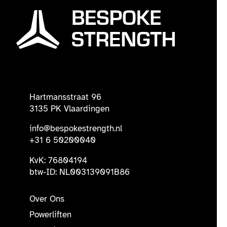
Hartmansstraat 96
3135 PK Vlaardingen
info@bespokestrength.nl
+31 6 50200040
KvK: 76804194
btw-ID: NL003139091B86
Over Ons
Powerliften