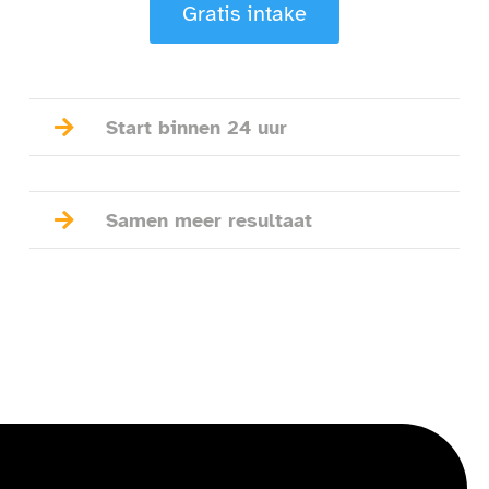
Gratis intake

Start binnen 24 uur

Samen meer resultaat