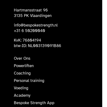
Hartmansstraat 96
3135 PK Vlaardingen
info@bespokestrength.nl
+31 6 50200040
KvK: 76804194
btw-ID: NL003139091B86
Over Ons
Powerliften
Coaching
Personal training
Voeding
Academy
Bespoke Strength App