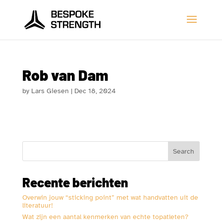
Rob van Dam
by
Lars Giesen
|
Dec 18, 2024
Search
Recente berichten
Overwin jouw “sticking point” met wat handvatten uit de
literatuur!
Wat zijn een aantal kenmerken van echte topatleten?