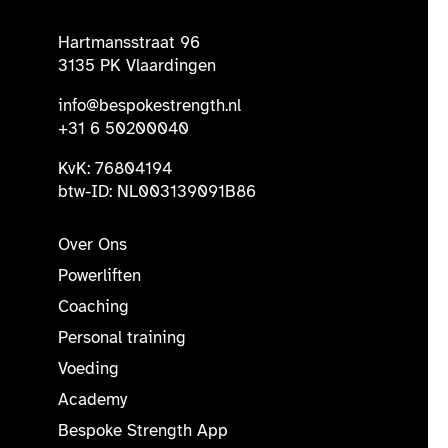
Hartmansstraat 96
3135 PK Vlaardingen
info@bespokestrength.nl
+31 6 50200040
KvK: 76804194
btw-ID: NL003139091B86
Over Ons
Powerliften
Coaching
Personal training
Voeding
Academy
Bespoke Strength App