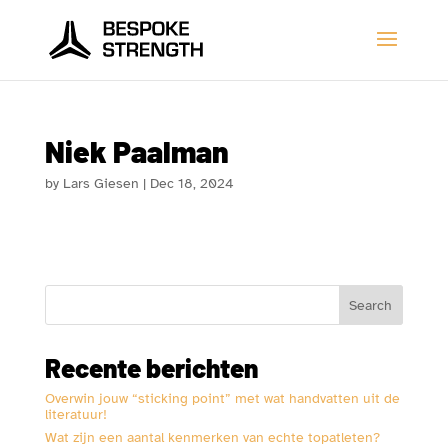
Niek Paalman
by
Lars Giesen
|
Dec 18, 2024
Search
Recente berichten
Overwin jouw “sticking point” met wat handvatten uit de
literatuur!
Wat zijn een aantal kenmerken van echte topatleten?