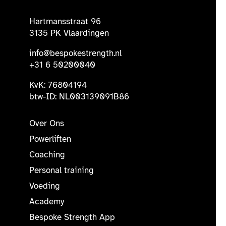
Hartmansstraat 96
3135 PK Vlaardingen
info@bespokestrength.nl
+31 6 50200040
KvK: 76804194
btw-ID: NL003139091B86
Over Ons
Powerliften
Coaching
Personal training
Voeding
Academy
Bespoke Strength App