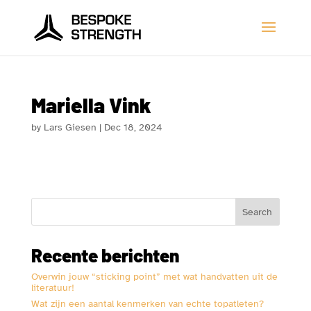
Mariella Vink
by
Lars Giesen
|
Dec 18, 2024
Search
Recente berichten
Overwin jouw “sticking point” met wat handvatten uit de
literatuur!
Wat zijn een aantal kenmerken van echte topatleten?