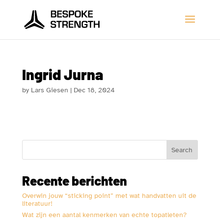
Ingrid Jurna
by
Lars Giesen
|
Dec 18, 2024
Search
Recente berichten
Overwin jouw “sticking point” met wat handvatten uit de
literatuur!
Wat zijn een aantal kenmerken van echte topatleten?