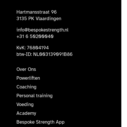
Hartmansstraat 96
3135 PK Vlaardingen
info@bespokestrength.nl
+31 6 50200040
KvK: 76804194
btw-ID: NL003139091B86
Over Ons
Powerliften
Coaching
Personal training
Voeding
Academy
Bespoke Strength App