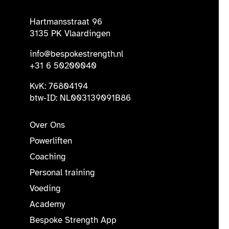
Hartmansstraat 96
3135 PK Vlaardingen
info@bespokestrength.nl
+31 6 50200040
KvK: 76804194
btw-ID: NL003139091B86
Over Ons
Powerliften
Coaching
Personal training
Voeding
Academy
Bespoke Strength App