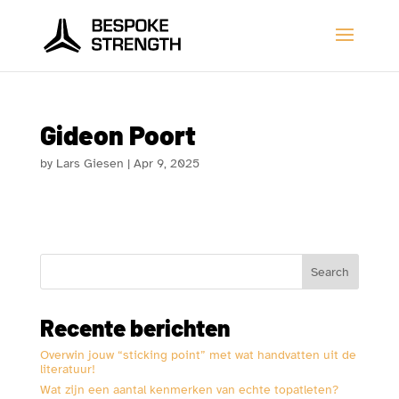
Gideon Poort
by
Lars Giesen
|
Apr 9, 2025
Search
Recente berichten
Overwin jouw “sticking point” met wat handvatten uit de
literatuur!
Wat zijn een aantal kenmerken van echte topatleten?