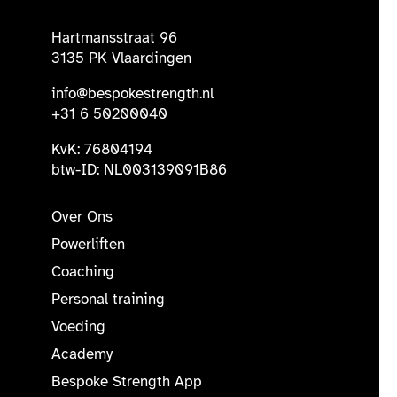
Hartmansstraat 96
3135 PK Vlaardingen
info@bespokestrength.nl
+31 6 50200040
KvK: 76804194
btw-ID: NL003139091B86
Over Ons
Powerliften
Coaching
Personal training
Voeding
Academy
Bespoke Strength App