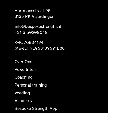
Hartmansstraat 96
3135 PK Vlaardingen
info@bespokestrength.nl
+31 6 50200040
KvK: 76804194
btw-ID: NL003139091B86
Over Ons
Powerliften
Coaching
Personal training
Voeding
Academy
Bespoke Strength App