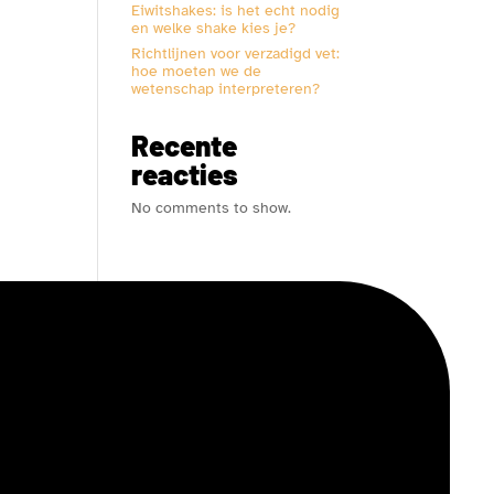
Eiwitshakes: is het echt nodig
en welke shake kies je?
Richtlijnen voor verzadigd vet:
hoe moeten we de
wetenschap interpreteren?
Recente
reacties
No comments to show.