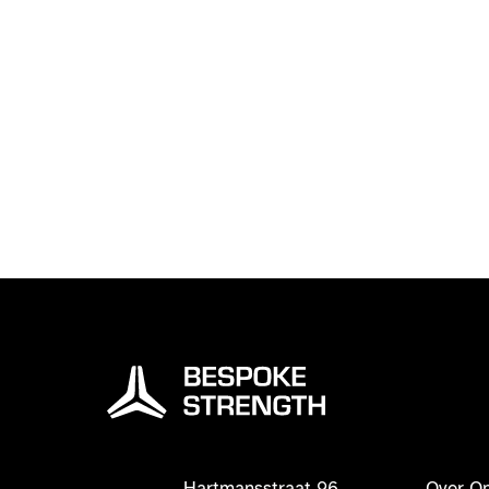
Hartmansstraat 96
Over O