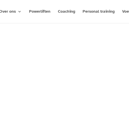
Over ons
Powerliften
Coaching
Personal training
Voe