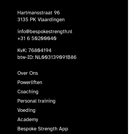
Hartmansstraat 96
3135 PK Vlaardingen
info@bespokestrength.nl
+31 6 50200040
KvK: 76804194
btw-ID: NL003139091B86
Over Ons
Powerliften
Coaching
Personal training
Voeding
Academy
Bespoke Strength App