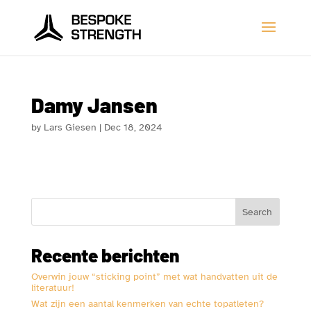
Damy Jansen
by
Lars Giesen
|
Dec 18, 2024
Search
Recente berichten
Overwin jouw “sticking point” met wat handvatten uit de
literatuur!
Wat zijn een aantal kenmerken van echte topatleten?