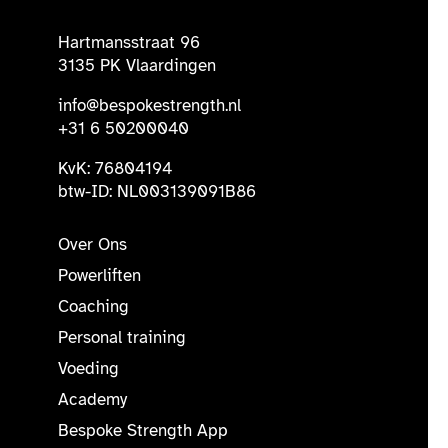
Hartmansstraat 96
3135 PK Vlaardingen
info@bespokestrength.nl
+31 6 50200040
KvK: 76804194
btw-ID: NL003139091B86
Over Ons
Powerliften
Coaching
Personal training
Voeding
Academy
Bespoke Strength App