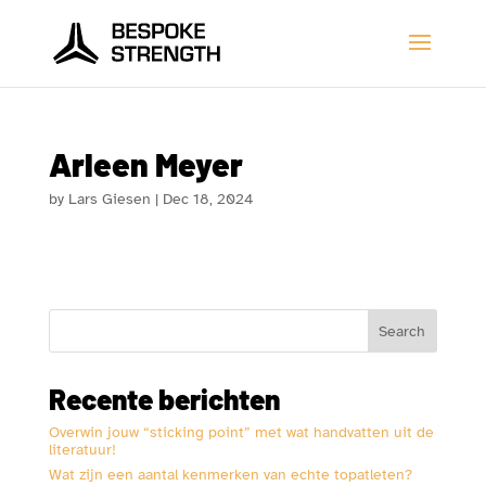
Arleen Meyer
by
Lars Giesen
|
Dec 18, 2024
Search
Recente berichten
Overwin jouw “sticking point” met wat handvatten uit de
literatuur!
Wat zijn een aantal kenmerken van echte topatleten?