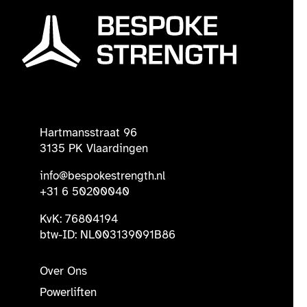
Hartmansstraat 96
3135 PK Vlaardingen
info@bespokestrength.nl
+31 6 50200040
KvK: 76804194
btw-ID: NL003139091B86
Over Ons
Powerliften