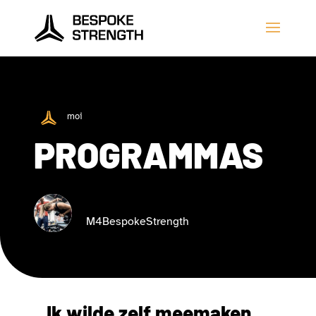
moi
PROGRAMMAS
M4BespokeStrength
Ik wilde zelf meemaken