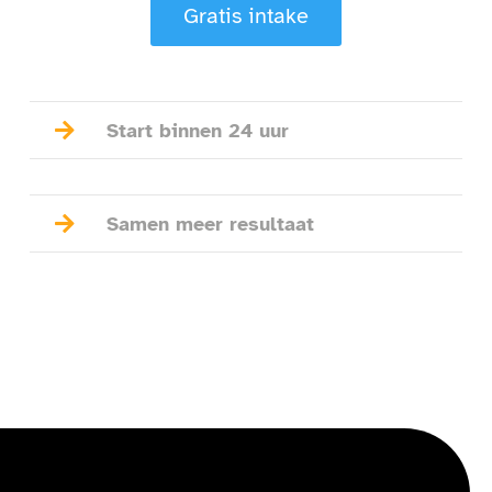
Gratis intake

Start binnen 24 uur

Samen meer resultaat