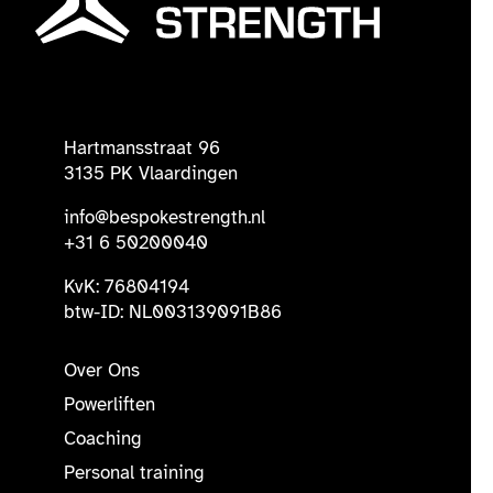
Hartmansstraat 96
3135 PK Vlaardingen
info@bespokestrength.nl
+31 6 50200040
KvK: 76804194
btw-ID: NL003139091B86
Over Ons
Powerliften
Coaching
Personal training