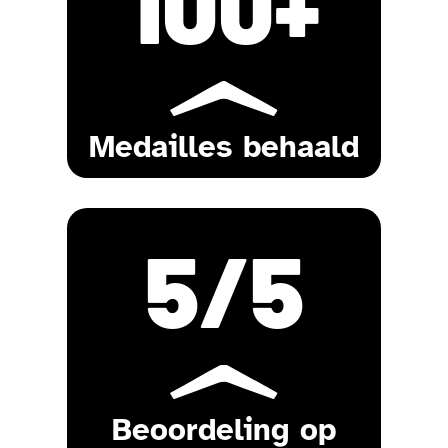
100
+
Medailles behaald
5
/5
Beoordeling op