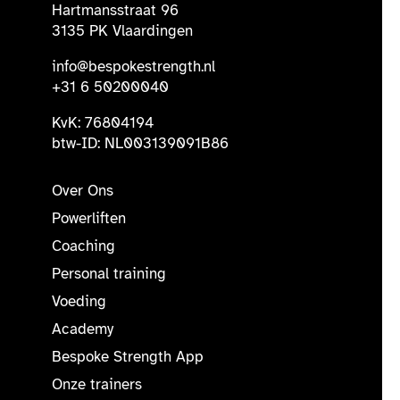
Hartmansstraat 96
3135 PK Vlaardingen
info@bespokestrength.nl
+31 6 50200040
KvK: 76804194
btw-ID: NL003139091B86
Over Ons
Powerliften
Coaching
Personal training
Voeding
Academy
Bespoke Strength App
Onze trainers