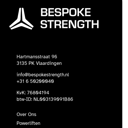
Hartmansstraat 96
3135 PK Vlaardingen
info@bespokestrength.nl
+31 6 50200040
KvK: 76804194
btw-ID: NL003139091B86
Over Ons
Powerliften