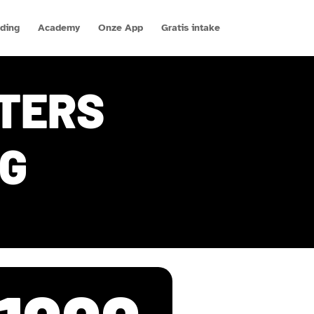
ding
Academy
Onze App
Gratis intake
TERS
NG