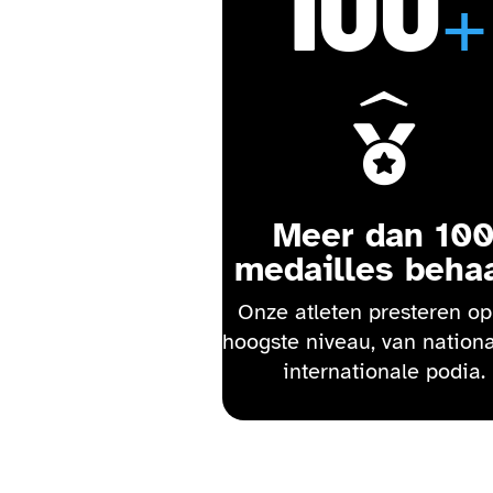
100
+

Meer dan 10
medailles beha
Onze atleten presteren op
hoogste niveau, van nationa
internationale podia.