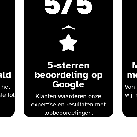
5
/5

0
5-sterren
ald
beoordeling op
m
Google
 het
Van 
le tot
wij 
Klanten waarderen onze
expertise en resultaten met
topbeoordelingen.