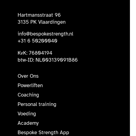
Hartmansstraat 96
3135 PK Vlaardingen
info@bespokestrength.nl
+31 6 50200040
KvK: 76804194
btw-ID: NL003139091B86
Over Ons
Powerliften
Coaching
Personal training
Voeding
Academy
Bespoke Strength App