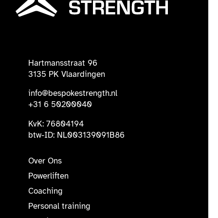
Hartmansstraat 96
3135 PK Vlaardingen
info@bespokestrength.nl
+31 6 50200040
KvK: 76804194
btw-ID: NL003139091B86
Over Ons
Powerliften
Coaching
Personal training