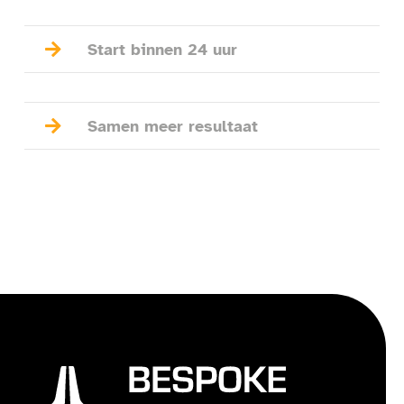

Start binnen 24 uur

Samen meer resultaat