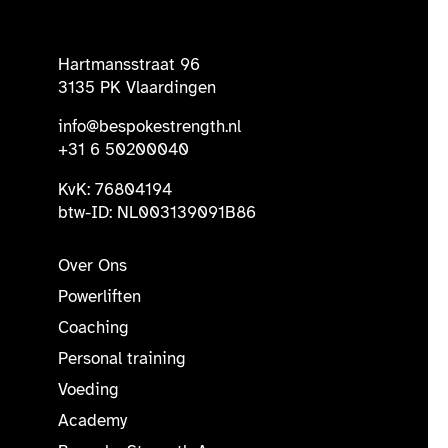
Hartmansstraat 96
3135 PK Vlaardingen
info@bespokestrength.nl
+31 6 50200040
KvK: 76804194
btw-ID: NL003139091B86
Over Ons
Powerliften
Coaching
Personal training
Voeding
Academy