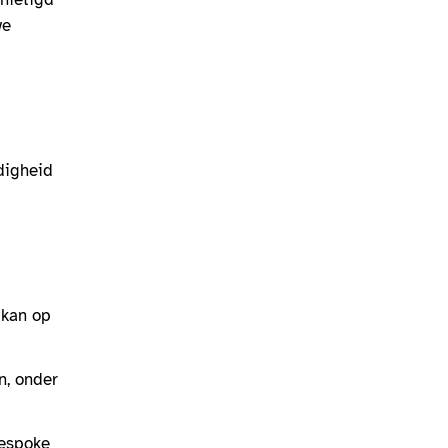
we
digheid
 kan op
n, onder
Bespoke