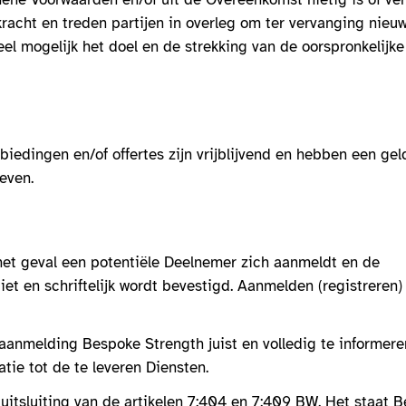
kracht en treden partijen in overleg om ter vervanging nieu
l mogelijk het doel en de strekking van de oorspronkelijke
edingen en/of offertes zijn vrijblijvend en hebben een gel
even.
et geval een potentiële Deelnemer zich aanmeldt en de
t en schriftelijk wordt bevestigd. Aanmelden (registreren)
anmelding Bespoke Strength juist en volledig te informere
atie tot de te leveren Diensten.
itsluiting van de artikelen 7:404 en 7:409 BW. Het staat 