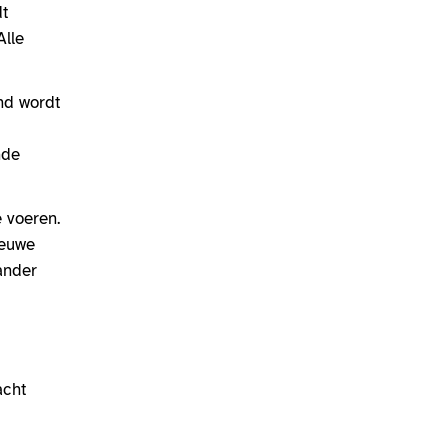
dt
Alle
nd wordt
nde
 voeren.
ieuwe
ander
acht