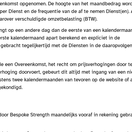
reenkomst opgenomen. De hoogte van het maandbedrag wor
er Dienst en de frequentie van de af te nemen Dienst(en). 
rover verschuldigde omzetbelasting (BTW).
ngt op een andere dag dan de eerste van een kalendermaa
erste kalendermaand apart berekend en expliciet in de
ebracht tegelijkertijd met de Diensten in de daaropvolge
e een Overeenkomst, het recht om prijsverhogingen door te
rhoging doorvoert, gebeurt dit altijd met ingang van een n
nstens twee kalendermaanden van tevoren op de website of 
gekondigd.
oor Bespoke Strength maandelijks vooraf in rekening gebr