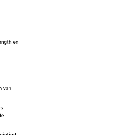
ength en
n van
is
de
nietigd