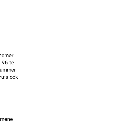
tnemer
 96 te
 nummer
uis ook
gemene