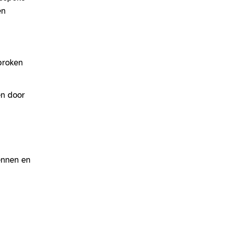
en
proken
en door
ennen en