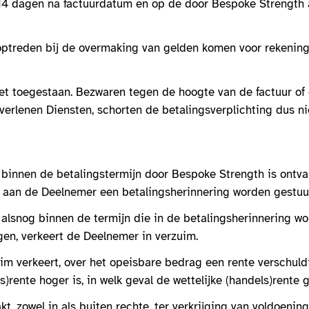
 14 dagen na factuurdatum en op de door Bespoke Strength 
 optreden bij de overmaking van gelden komen voor rekenin
iet toegestaan. Bezwaren tegen de hoogte van de factuur of
verlenen Diensten, schorten de betalingsverplichting dus ni
 binnen de betalingstermijn door Bespoke Strength is ontva
l aan de Deelnemer een betalingsherinnering worden gestuu
alsnog binnen de termijn die in de betalingsherinnering wo
gen, verkeert de Deelnemer in verzuim.
uim verkeert, over het opeisbare bedrag een rente verschul
)rente hoger is, in welk geval de wettelijke (handels)rente g
t, zowel in als buiten rechte, ter verkrijging van voldoenin