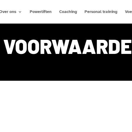
Over ons
Powerliften
Coaching
Personal training
Voe
 VOORWAARD