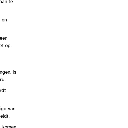
aan te
g en
 een
et op.
ngen, is
rd.
rdt
digd van
eldt.
g, komen